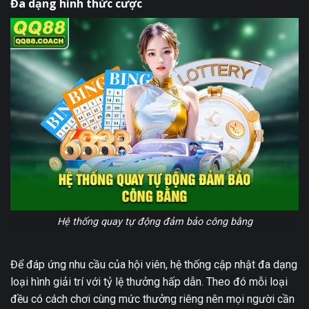
Đa dạng hình thức cược
Hệ thống quay tự động đảm bảo công bằng
Để đáp ứng nhu cầu của hội viên, hệ thống cập nhật đa dạng
loại hình giải trí với tỷ lệ thưởng hấp dẫn. Theo đó mỗi loại
đều có cách chơi cùng mức thưởng riêng nên mọi người cần