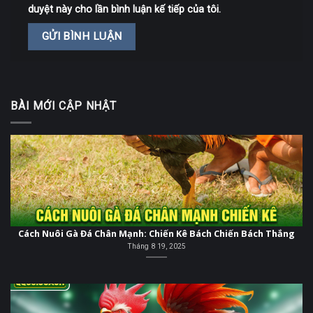
duyệt này cho lần bình luận kế tiếp của tôi.
BÀI MỚI CẬP NHẬT
Cách Nuôi Gà Đá Chân Mạnh: Chiến Kê Bách Chiến Bách Thắng
Tháng 8 19, 2025