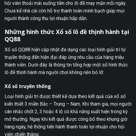
hội viên thoải mái xuống tiền cho lô đề may mắn mỗi ngày.
Chưa kể nhà cái còn hỗ trợ thanh toán minh bạch giúp mọi
người thành công thu lợi nhuận hấp dẫn.
Những hình thức Xổ số lô đề thịnh hành tại
QQ88
Xổ số QQ88 hiện cập nhật đa dạng các loại hình giải trí từ
truyền thống đến hiện đại đáp ứng nhu cầu của hàng triệu
thành viên. Dưới đây là thông tin tổng hợp một số hình thức
lô đề thịnh hành mà người chơi không nên bỏ lỡ:
Xổ số truyền thống
Loại hình giải trí được thiết kế dựa theo kết quả của xổ số
kiến thiết 3 miền Bắc – Trung – Nam. Khi tham gia, mọi người
cân nhắc chốt 2, 3 hoặc 4 lô có khả năng xuất hiện trong kỳ
mở thưởng. Ngay khi kết quả được công bố theo khung giờ
hàng ngày, hệ thống tiến hành thanh toán lợi nhuận cho hội
viên chiến thắng.