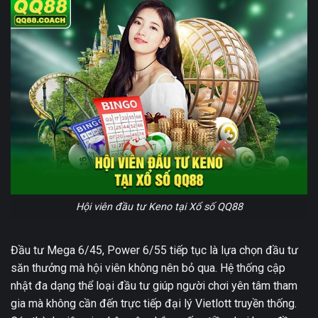
Hội viên đầu tư Keno tại Xổ số QQ88
Đầu tư Mega 6/45, Power 6/55 tiếp tục là lựa chọn đầu tư
săn thưởng mà hội viên không nên bỏ qua. Hệ thống cập
nhật đa dạng thể loại đầu tư giúp người chơi yên tâm tham
gia mà không cần đến trực tiếp đại lý Vietlott truyền thống.