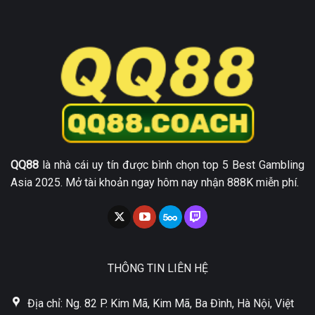
Bắn Cá Jackpot Fishing: Vua Săn Cá, Bùng Nổ Jackpot Khủng
Tháng 8 24, 2025
QQ88
là nhà cái uy tín được bình chọn top 5 Best Gambling
Asia 2025. Mở tài khoản ngay hôm nay nhận 888K miễn phí.
Bắn Cá Thủy Hử: Xuyên Không Về Lương Sơn Bạc Săn Cá Khủng
Tháng 8 19, 2025
THÔNG TIN LIÊN HỆ
Địa chỉ: Ng. 82 P. Kim Mã, Kim Mã, Ba Đình, Hà Nội, Việt