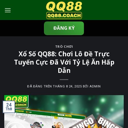
Chuyển
đến
nội
dung
ĐĂNG KÝ
TRÒ CHƠI
Xổ Số QQ88: Chơi Lô Đề Trực
Tuyến Cực Đã Với Tỷ Lệ Ăn Hấp
Dẫn
ĐÃ ĐĂNG TRÊN
THÁNG 8 24, 2025
BỞI
ADMIN
24
Th8