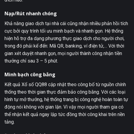
Nạp/Rút nhanh chóng
Khả năng giao dịch tại nhà cái cũng nhận nhiều phản hồi tích
cực bởi quy trình tối ưu minh bạch và nhanh gọn. Hệ thống
hiện hỗ trợ đa dạng phương thực giao dịch cho người chơi,
trong đó phải kể đến: Mã QR, banking, ví điện tử,… Với thời
gian xét duyệt nhanh gọn, mọi người thành công nhận tiền
thưởng chỉ sau 3 – 5 phút.
Minh bạch công bằng
Kết quả Xổ số QQ88 cập nhật theo công bố từ nguồn chính
thống theo thời gian thực đảm bảo công bằng. Với các loại
hình tự mở thưởng, hệ thống trang bị công nghệ hoàn toàn tự
động nói không với gian lận. Vì vậy mọi người tham gia có
thể nhận kết quả ngay lập tức đồng thời công khai trên nền
tảng.