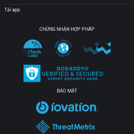
Tải app
Bắn Cá Thiên Đường: Thế Giới Biển Tuyệt Đẹp Đổi Thưởng Lớn
Tháng 8 24, 2025
CHỨNG NHẬN HỢP PHÁP
BẢO MẬT
Bắn Cá Tài Lộc: Săn Cá May Mắn, Hốt Vàng Ròng Về Nhà
Tháng 8 19, 2025