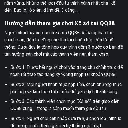
nắm vững. Những thể loại đầu tư thịnh hành nhất phải kể
đến: Bao lô, lô xiên, đánh đề, 3 càng,…
Hướng dẫn tham gia chơi Xổ số tại QQ88
Người chơi truy cập sảnh Xổ số QQ88 dễ dàng thao tác
nhanh gọn, đầu tư cũng như thu lợi nhuận hấp dẫn từ hệ
thống. Dưới đây là tổng hợp quy trình gồm 3 bước cơ bản để
tận hưởng sân chơi mà các thành viên nên tham khảo:
Bước 1: Trước hết người chơi vào trang chủ chính thức để
hoàn tất thao tác đăng ký/Đăng nhập tài khoản QQ88.
Bước 2: Mọi người nhấn mục nạp tiền, chọn phương thức
phù hợp và làm theo biểu mẫu để giao dịch thành công.
Bước 3: Các thành viên chọn mục “Xổ số” trên giao diện
QQ88 cùng 1 trong 2 sảnh muốn tham gia đầu tư.
Bước 4: Người chơi cân nhắc đưa ra lựa chọn loại hình lô
đề mong muốn tham gia mà hệ thống cập nhật.