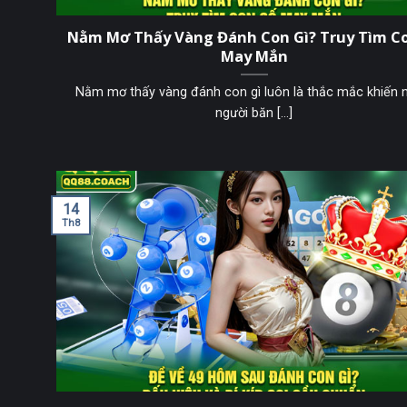
Nằm Mơ Thấy Vàng Đánh Con Gì? Truy Tìm C
May Mắn
Nằm mơ thấy vàng đánh con gì luôn là thắc mắc khiến 
người băn [...]
14
Th8