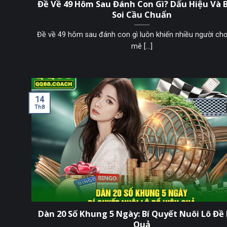
Đề Về 49 Hôm Sau Đánh Con Gì? Dấu Hiệu Và B
Soi Cầu Chuẩn
Đề về 49 hôm sau đánh con gì luôn khiến nhiều người ch
mê [...]
14
Th8
Dàn 20 Số Khung 5 Ngày: Bí Quyết Nuôi Lô Đề
Quả