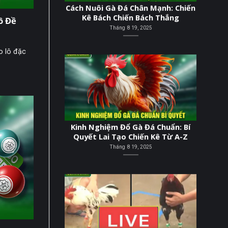
ô Đề
o lô đặc
Kinh Nghiệm Đổ Gà Đá Chuẩn: Bí
Quyết Lai Tạo Chiến Kê Từ A-Z
Tháng 8 19, 2025
Đá Gà Online Ăn Tiền: Từ A-Z Về Cá
Cược Trực Tuyến Hợp Pháp