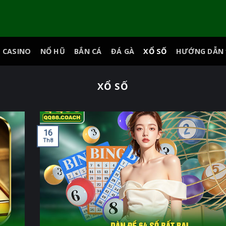
CASINO
NỔ HŨ
BẮN CÁ
ĐÁ GÀ
XỔ SỐ
HƯỚNG DẪN
XỔ SỐ
16
Th8