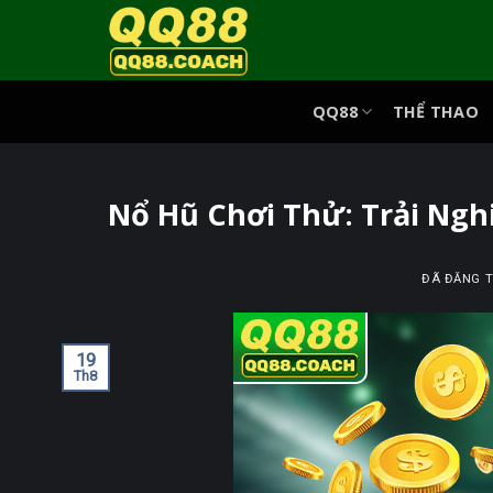
Chuyển
đến
nội
dung
QQ88
THỂ THAO
Nổ Hũ Chơi Thử: Trải Ngh
ĐÃ ĐĂNG 
19
Th8