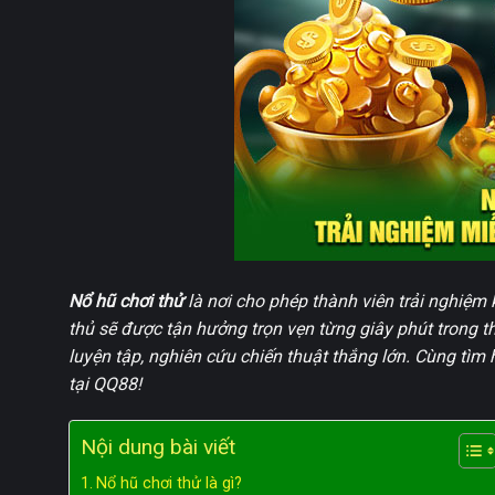
Nổ hũ chơi thử
là nơi cho phép thành viên trải nghiệm
thủ sẽ được tận hưởng trọn vẹn từng giây phút trong t
luyện tập, nghiên cứu chiến thuật thắng lớn. Cùng tìm h
tại QQ88!
Nội dung bài viết
Nổ hũ chơi thử là gì?