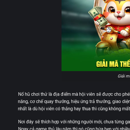
Giải m
Nổ hũ chơi thử là địa điểm mà hội viên sẽ được cho phé
năng, cơ chế quay thưởng, hiệu ứng trả thưởng, giao diệ
nhất là dù hội viên có thắng hay thua thì cũng không mất
Nơi đây sẽ thích hợp với những người mới, chưa từng ga
Ngay cả game thủ lâu năm thì nó cũng hứa hẹn với nhiều l