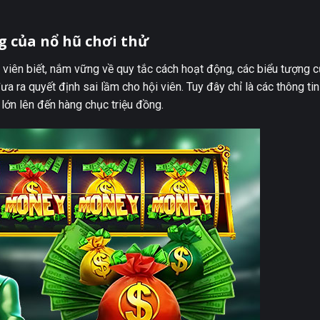
g của nổ hũ chơi thử
nh viên biết, nắm vững về quy tắc cách hoạt động, các biểu tượng 
ưa ra quyết định sai lầm cho hội viên. Tuy đây chỉ là các thông ti
lớn lên đến hàng chục triệu đồng.