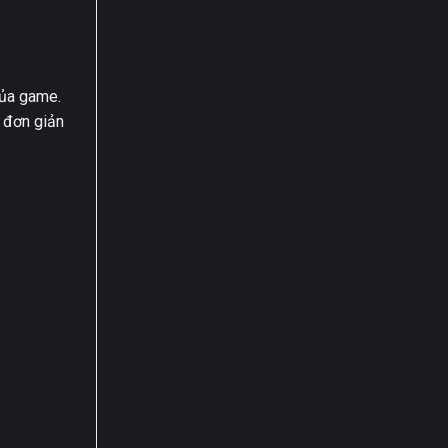
của game.
n đơn giản
Bắn Cá Nổ Hũ – Trải Nghiệm Đỉnh
Cao Săn Thưởng Khủng
Tháng 8 19, 2025
Nổ Hũ Chơi Thử: Trải Nghiệm Miễn
Phí, Tích Lũy Kinh Nghiệm