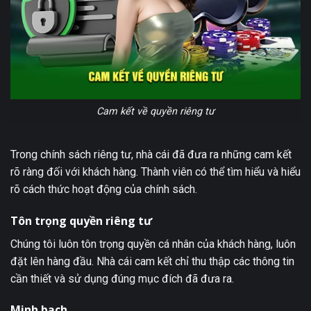
Cam kết về quyền riêng tư
Trong chính sách riêng tư, nhà cái đã đưa ra những cam kết
rõ ràng đối với khách hàng. Thành viên có thể tìm hiểu và hiểu
rõ cách thức hoạt động của chính sách.
Tôn trọng quyền riêng tư
Chúng tôi luôn tôn trọng quyền cá nhân của khách hàng, luôn
đặt lên hàng đầu. Nhà cái cam kết chỉ thu thập các thông tin
cần thiết và sử dụng đúng mục đích đã đưa ra.
Minh bạch