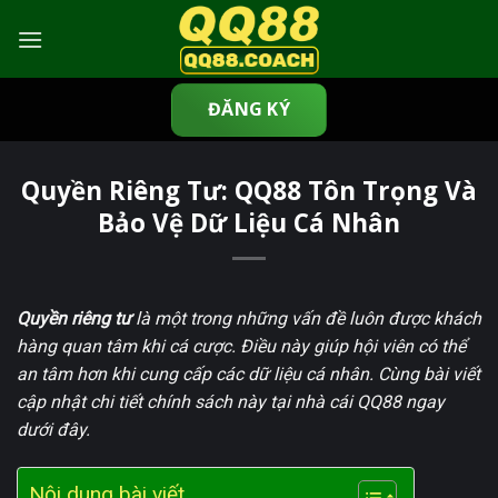
Chuyển
đến
nội
dung
ĐĂNG KÝ
Quyền Riêng Tư: QQ88 Tôn Trọng Và
Bảo Vệ Dữ Liệu Cá Nhân
Quyền riêng tư
là một trong những vấn đề luôn được khách
hàng quan tâm khi cá cược. Điều này giúp hội viên có thể
an tâm hơn khi cung cấp các dữ liệu cá nhân. Cùng bài viết
cập nhật chi tiết chính sách này tại nhà cái QQ88 ngay
dưới đây.
Nội dung bài viết