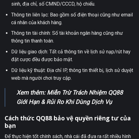
sinh, địa chỉ, số CMND/CCCD, hộ chiếu.
Thông tin liên lạc: Bao gồm số điện thoại cũng như email
cá nhân của khách hàng.
Thông tin tài chính: Số tài khoản ngân hàng cũng như
thông tin thanh toán.
Dữ liệu giao dịch: Tất cả thông tin về lịch sử nạp/rút hay
đặt cược đều được bảo mật.
Dữ liệu kỹ thuật: Địa chỉ IP, thông tin thiết bị, lịch sử duyệt
web mà người chơi truy cập.
Xem thêm:
Miễn Trừ Trách Nhiệm
QQ88
Giới Hạn & Rủi Ro Khi Dùng Dịch Vụ
Cách thức QQ88 bảo vệ quyền riêng tư của
bạn
Để thực hiện tốt chính sách, nhà cái đã đưa ra rất nhiều hình