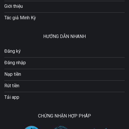
Giới thiệu
Tác giả Minh Kỳ
HƯỚNG DẪN NHANH
Đăng ký
Đăng nhập
Nạp tiền
Rút tiền
Tải app
CHỨNG NHẬN HỢP PHÁP