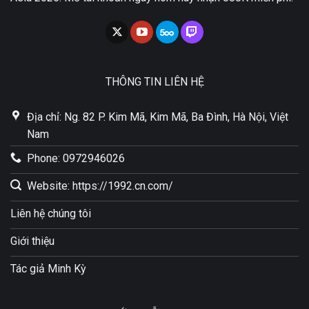
Bắn Cá Thủy Hử: Xuyên Không Về Lương Sơn Bạc Săn Cá Khủng
Tháng 8 19, 2025
THÔNG TIN LIÊN HỆ
Địa chỉ: Ng. 82 P. Kim Mã, Kim Mã, Ba Đình, Hà Nội, Việt
Nam
Phone: 0972946026
Website: https://1992.cn.com/
Liên hệ chúng tôi
Giới thiệu
Bắn Cá Tỷ Phú Đại Dương: Biến Giấc Mơ Tỷ Phú Thành Hiện Thực
Tác giả Minh Kỳ
Tháng 8 19, 2025