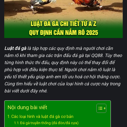
Luật đá gà
là tập hợp các quy định mà người chơi cần
nắm rõ khi tham gia các trận đấu đá gà tại QQ88. Tùy theo
từng hình thức thi đấu, quy định này có thể thay đổi để
phù hợp với điều kiện thực tế. Người chơi nắm rõ luật là
yếu tố thiết yếu giúp anh em tối ưu hoá cơ hội thắng cược.
Cùng tìm hiểu về luật chơi của loại hình cá cược này trong
bài viết dưới đây nhé.
Nội dung bài viết
Các loại hình và luật đá gà cơ bản
Đá gà truyền thống (đá đòn/đá cựa)