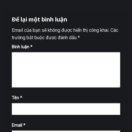
Tháng 8 24, 2025
Để lại một bình luận
Email của bạn sẽ không được hiển thị công khai.
Các
trường bắt buộc được đánh dấu
*
Bình luận
*
Địa Chỉ Trường Gà Thomo: Vị Trí, Đường Đi Và Kinh Nghiệm
Tháng 8 19, 2025
Tên
*
Email
*