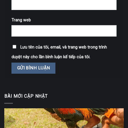
Trang web
Luật Đá Gà Chi Tiết Từ A-Z: Quy Định Cần Nắm Rõ 2025
Tháng 8 19, 2025
Lưu tên của tôi, email, và trang web trong trình
duyệt này cho lần bình luận kế tiếp của tôi.
BÀI MỚI CẬP NHẬT
Cách Nuôi Gà Đá Chân Mạnh: Chiến Kê Bách Chiến Bách Thắng
Tháng 8 19, 2025