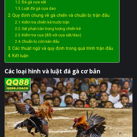
Đá gà cựa sắt
Luật đá gà cựa dao
Quy định chung về gà chiến và chuẩn bị trận đấu
Kiểm tra chiến kê trước trận
Sát phạt/cân trọng lượng chiến kê
Kiểm tra cựa (đối với cựa sắt/dao)
Chuẩn bị cót/sân đấu
Các thuật ngữ và quy định trong quá trình trận đấu
Kết luận
Các loại hình và luật đá gà cơ bản