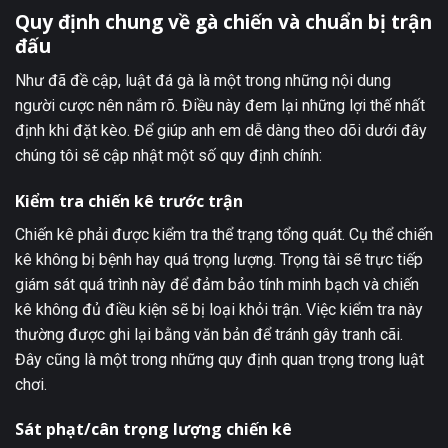
Quy định chung về gà chiến và chuẩn bị trận
đấu
Như đã đề cập, luật đá gà là một trong những nội dung
người cược nên nắm rõ. Điều này đem lại những lợi thế nhất
định khi đặt kèo. Để giúp anh em dễ dàng theo dõi dưới đây
chúng tôi sẽ cập nhật một số quy định chính:
Kiểm tra chiến kê trước trận
Chiến kê phải được kiểm tra thể trạng tổng quát. Cụ thể chiến
kê không bị bệnh hay quá trọng lượng. Trọng tài sẽ trực tiếp
giám sát quá trình này để đảm bảo tính minh bạch và chiến
kê không đủ điều kiện sẽ bị loại khỏi trận. Việc kiểm tra này
thường được ghi lại bằng văn bản để tránh gây tranh cãi.
Đây cũng là một trong những quy định quan trọng trong luật
chơi.
Sát phạt/cân trọng lượng chiến kê