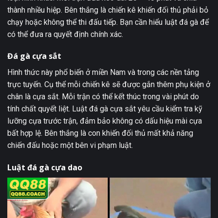
thành nhiều hiệp. Bên thắng là chiến kê khiến đối thủ phải bỏ
chạy hoặc không thể thi đấu tiếp. Bạn cần hiểu luật đá gà để
có thể đưa ra quyết định chính xác.
Đá gà cựa sắt
Hình thức này phổ biến ở miền Nam và trong các nền tảng
trực tuyến. Cụ thể mỗi chiến kê sẽ được gắn thêm phụ kiện ở
chân là cựa sắt. Mỗi trận có thể kết thúc trong vài phút do
tính chất quyết liệt. Luật đá gà cựa sắt yêu cầu kiểm tra kỹ
lưỡng cựa trước trận, đảm bảo không có dấu hiệu mài cựa
bất hợp lệ. Bên thắng là con khiến đối thủ mất khả năng
chiến đấu hoặc một bên vi phạm luật.
Luật đá gà cựa dao