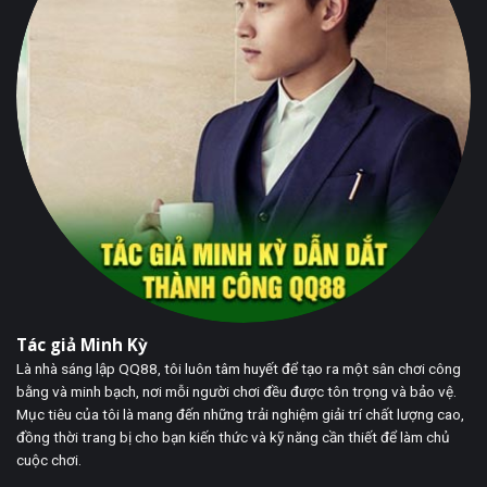
Tác giả Minh Kỳ
Là nhà sáng lập QQ88, tôi luôn tâm huyết để tạo ra một sân chơi công
bằng và minh bạch, nơi mỗi người chơi đều được tôn trọng và bảo vệ.
Mục tiêu của tôi là mang đến những trải nghiệm giải trí chất lượng cao,
đồng thời trang bị cho bạn kiến thức và kỹ năng cần thiết để làm chủ
cuộc chơi.
Khung Giờ Nổ Hũ – Thời Điểm “Vàng” Dễ Trúng Jackpot QQ88