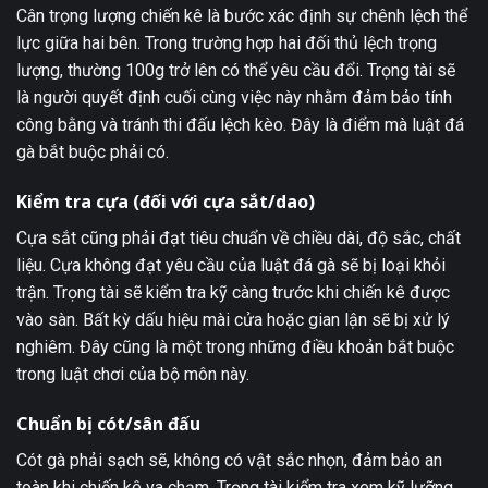
Cân trọng lượng chiến kê là bước xác định sự chênh lệch thể
lực giữa hai bên. Trong trường hợp hai đối thủ lệch trọng
lượng, thường 100g trở lên có thể yêu cầu đổi. Trọng tài sẽ
là người quyết định cuối cùng việc này nhằm đảm bảo tính
công bằng và tránh thi đấu lệch kèo. Đây là điểm mà luật đá
gà bắt buộc phải có.
Kiểm tra cựa (đối với cựa sắt/dao)
Cựa sắt cũng phải đạt tiêu chuẩn về chiều dài, độ sắc, chất
liệu. Cựa không đạt yêu cầu của luật đá gà sẽ bị loại khỏi
trận. Trọng tài sẽ kiểm tra kỹ càng trước khi chiến kê được
vào sàn. Bất kỳ dấu hiệu mài cửa hoặc gian lận sẽ bị xử lý
nghiêm. Đây cũng là một trong những điều khoản bắt buộc
trong luật chơi của bộ môn này.
Chuẩn bị cót/sân đấu
Cót gà phải sạch sẽ, không có vật sắc nhọn, đảm bảo an
toàn khi chiến kê va chạm. Trọng tài kiểm tra xem kỹ lưỡng