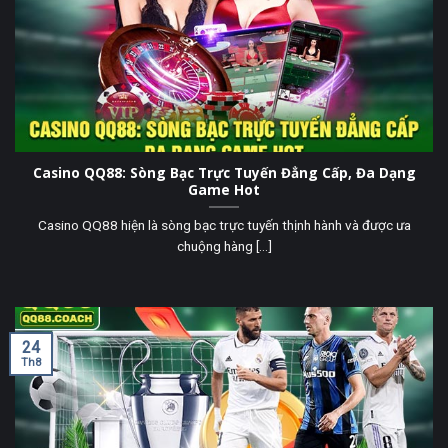
Khung Giờ Nổ Hũ – Thời Điểm “Vàng” Dễ Trúng Jackpot QQ88
Tháng 8 24, 2025
Casino QQ88: Sòng Bạc Trực Tuyến Đẳng Cấp, Đa Dạng
Game Hot
Casino QQ88 hiện là sòng bạc trực tuyến thịnh hành và được ưa
chuộng hàng [...]
Địa Chỉ Trường Gà Thomo: Vị Trí, Đường Đi Và Kinh Nghiệm
24
Tháng 8 19, 2025
Th8