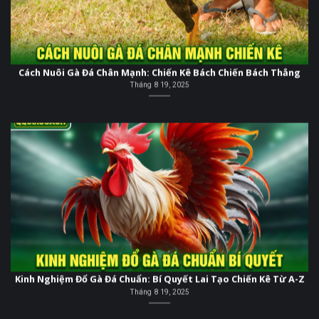
Cách Nuôi Gà Đá Chân Mạnh: Chiến Kê Bách Chiến Bách Thắng
Tháng 8 19, 2025
Kinh Nghiệm Đổ Gà Đá Chuẩn: Bí Quyết Lai Tạo Chiến Kê Từ A-Z
Tháng 8 19, 2025