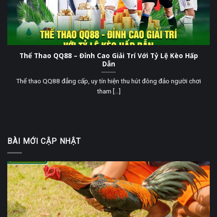
Thể Thao QQ88 – Đỉnh Cao Giải Trí Với Tỷ Lệ Kèo Hấp
Dẫn
Thể thao QQ88 đẳng cấp, uy tín hiện thu hút đông đảo người chơi
Luật Đá Gà Chi Tiết Từ A-Z: Quy Định Cần Nắm Rõ 2025
tham [...]
Tháng 8 19, 2025
BÀI MỚI CẬP NHẬT