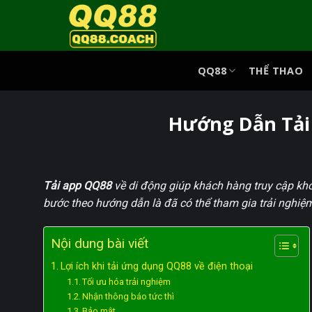
Chuyển
đến
nội
dung
QQ88
THỂ THAO
Hướng Dẫn Tải
Tải app QQ88
về di động giúp khách hàng truy cập kho
bước theo hướng dẫn là đã có thể tham gia trải nghiệm.
Nội dung bài viết
Lợi ích khi tải ứng dụng QQ88 về điện thoại
Tối ưu hóa trải nghiệm
Nhận thông báo tức thì
Bảo mật