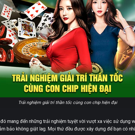
Trải nghiệm giải trí thần tốc cùng con chip hiện đại
ó mang đến những trải nghiệm tuyệt vời vượt xa việc sử dụng web
đảm bảo không giật lag. Mọi thứ đều được xây dựng để bạn có nh