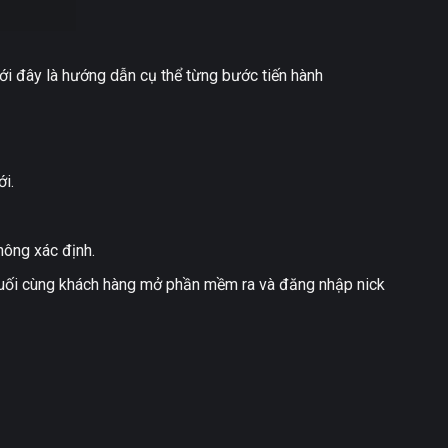
ưới đây là hướng dẫn cụ thể từng bước tiến hành
i.
hông xác định.
 Cuối cùng khách hàng mở phần mềm ra và đăng nhập nick