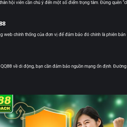
thân hội viên cần chú ý đến một số điểm trọng tâm. Đừng quên “c
88
 web chính thống của đơn vị để đảm bảo đó chính là phiên bản gố
app QQ88 về di động, bạn cần đảm bảo nguồn mạng ổn định. Đường t