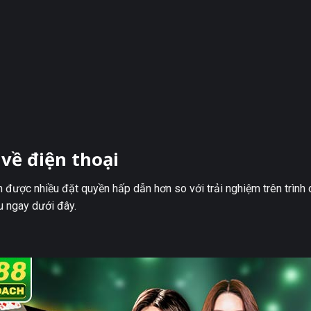
 về điện thoại
n được nhiều đặt quyền hấp dẫn hơn so với trải nghiệm trên trình
u ngay dưới đây.