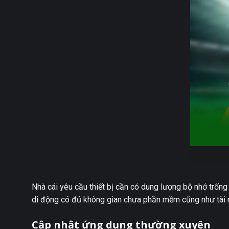
Nhà cái yêu cầu thiết bị cần có dung lượng bộ nhớ trống 
di động có đủ không gian chưa phần mềm cũng như tài n
Cập nhật ứng dụng thường xuyên