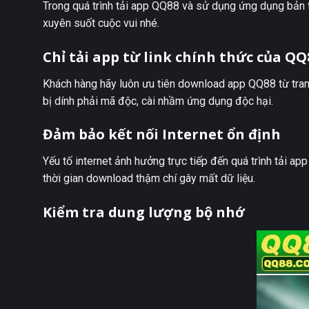
Trong quá trình tải app QQ88 và sử dụng ứng dụng bản 
xuyên suốt cuộc vui nhé.
Chỉ tải app từ link chính thức của QQ
Khách hàng hãy luôn ưu tiên download app QQ88 từ trang
bị dính phải mã độc, cài nhầm ứng dụng độc hại.
Đảm bảo kết nối Internet ổn định
Yếu tố internet ảnh hưởng trực tiếp đến quá trình tải 
thời gian download thậm chí gây mất dữ liệu.
Kiểm tra dung lượng bộ nhớ