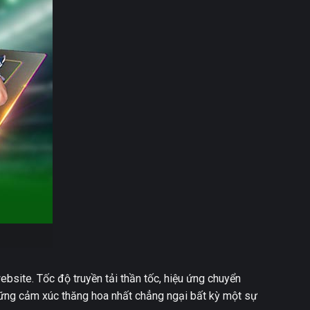
site. Tốc độ truyền tải thần tốc, hiệu ứng chuyển
ững cảm xúc thăng hoa nhất chẳng ngại bất kỳ một sự