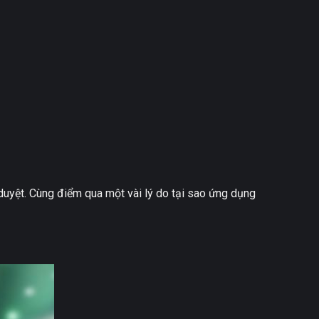
 duyệt. Cùng điểm qua một vài lý do tại sao ứng dụng