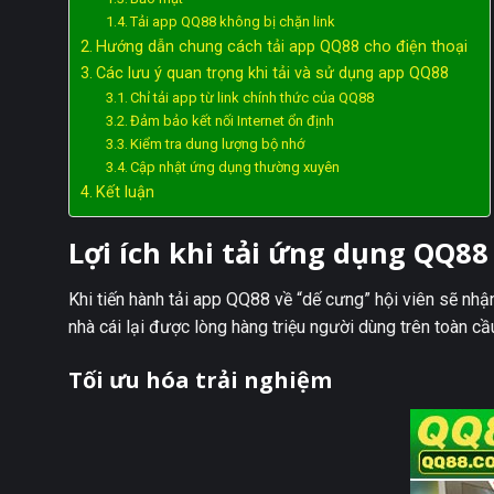
Tải app QQ88 không bị chặn link
Hướng dẫn chung cách tải app QQ88 cho điện thoại
Các lưu ý quan trọng khi tải và sử dụng app QQ88
Chỉ tải app từ link chính thức của QQ88
Đảm bảo kết nối Internet ổn định
Kiểm tra dung lượng bộ nhớ
Cập nhật ứng dụng thường xuyên
Kết luận
Lợi ích khi tải ứng dụng QQ88
Khi tiến hành tải app QQ88 về “dế cưng” hội viên sẽ nhậ
nhà cái lại được lòng hàng triệu người dùng trên toàn cầ
Tối ưu hóa trải nghiệm