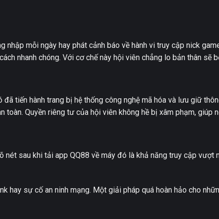
g nhập mỗi ngày hay phát cảnh báo về hành vi truy cập nick game
ch nhanh chóng. Với cơ chế này hội viên chẳng lo bản thân sẽ bỏ 
ó đã tiến hành trang bị hệ thống công nghệ mã hóa và lưu giữ thô
n toàn. Quyền riêng tư của hội viên không hề bị xâm phạm, giúp ng
nét sau khi tải app QQ88 về máy đó là khả năng truy cập vượt mọ
link hay sự cố an ninh mạng. Một giải pháp quá hoàn hảo cho nhữ