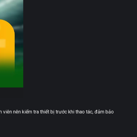
 viên nên kiểm tra thiết bị trước khi thao tác, đảm bảo