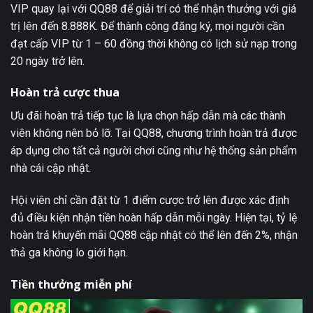
VIP quay lại với QQ88 để giải trí có thể nhận thưởng với giá
trị lên đến 8.888K. Để thành công đăng ký, mọi người cần
đạt cấp VIP từ 1 – 60 đồng thời không có lịch sử nạp trong
20 ngày trở lên.
Hoàn trả cược thua
Ưu đãi hoàn trả tiếp tục là lựa chọn hấp dẫn mà các thành
viên không nên bỏ lỡ. Tại QQ88, chương trình hoàn trả được
áp dụng cho tất cả người chơi cũng như hệ thống sản phẩm
nhà cái cập nhật.
Hội viên chỉ cần đặt từ 1 điểm cược trở lên được xác định
đủ điều kiện nhận tiền hoàn hấp dẫn mỗi ngày. Hiện tại, tỷ lệ
hoàn trả khuyến mãi QQ88 cập nhật có thể lên đến 2%, nhận
thả ga không lo giới hạn.
Tiền thưởng miễn phí