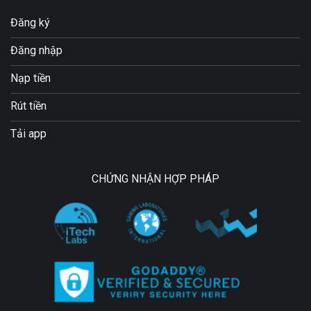
Đăng ký
Đăng nhập
Nạp tiền
Rút tiền
Tải app
CHỨNG NHẬN HỢP PHÁP