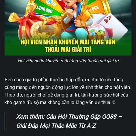
Hội viên nhận khuyến mãi tăng vốn thoải mái giải trí
Bên cạnh giá trị phần thưởng hấp dẫn, ưu đãi từ nền tảng
cũng mang đến nguồn động lực lớn về tinh thần cho hội viên.
Theo đó, người chơi dễ dàng giải trí, tận hưởng sức hút của
kho game đồ sộ mà không cần lo lắng vấn đề thua lỗ.
Xem thêm:
Câu Hỏi Thường Gặp
QQ88 –
Giải Đáp Mọi Thắc Mắc Từ A-Z