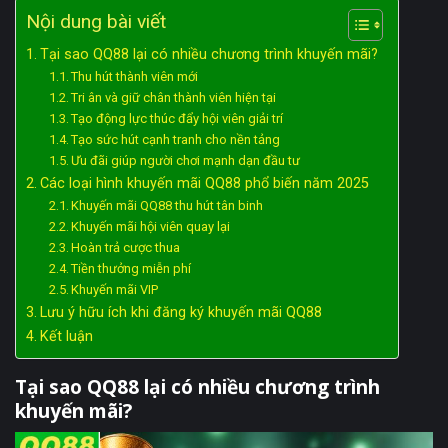
Nội dung bài viết
Tại sao QQ88 lại có nhiều chương trình khuyến mãi?
Thu hút thành viên mới
Tri ân và giữ chân thành viên hiện tại
Tạo động lực thúc đẩy hội viên giải trí
Tạo sức hút cạnh tranh cho nền tảng
Ưu đãi giúp người chơi mạnh dạn đầu tư
Các loại hình khuyến mãi QQ88 phổ biến năm 2025
Khuyến mãi QQ88 thu hút tân binh
Khuyến mãi hội viên quay lại
Hoàn trả cược thua
Tiền thưởng miễn phí
Khuyến mãi VIP
Lưu ý hữu ích khi đăng ký khuyến mãi QQ88
Kết luận
Tại sao QQ88 lại có nhiều chương trình
khuyến mãi?