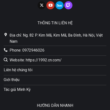
THÔNG TIN LIÊN HỆ
Địa chỉ: Ng. 82 P. Kim Mã, Kim Mã, Ba Đình, Hà Nội, Việt
Nam
Phone: 0972946026
Website: https://1992.cn.com/
Liên hệ chúng tôi
Giới thiệu
Tác giả Minh Kỳ
HƯỚNG DẪN NHANH