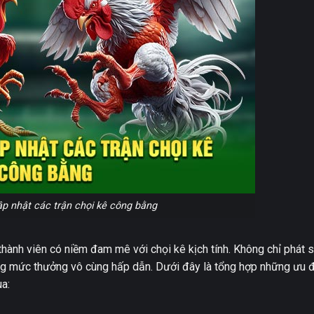
p nhật các trận chọi kê công bằng
thành viên có niềm đam mê với chọi kê kịch tính. Không chỉ phát 
ùng mức thưởng vô cùng hấp dẫn. Dưới đây là tổng hợp những ưu 
a: