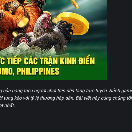
ng của hàng triệu người chơi trên nền tảng trực tuyến. Sảnh gam
 tung kèo với tỷ lệ thưởng hấp dẫn. Bài viết này cùng chúng tô
ot nhất.