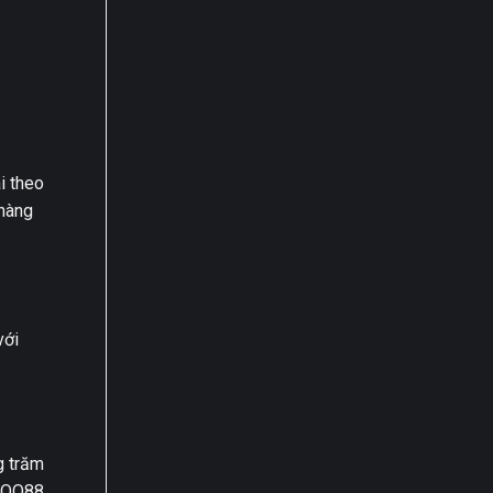
Kèo Cá Cược Châu Âu: Thông Tin
i theo
Và Mẹo Chơi Hiệu Quả
 hàng
Tháng 8 19, 2025
với
Tỷ Lệ Cá Cược Ma Cao: Đặc Điểm
Và Cách Đọc Chuẩn
g trăm
Tháng 8 19, 2025
à QQ88