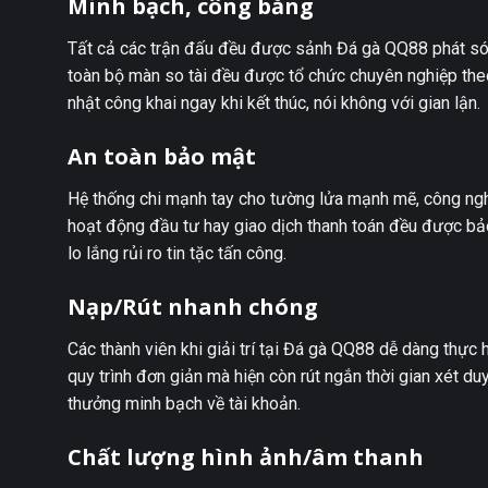
Minh bạch, công bằng
Tất cả các trận đấu đều được sảnh Đá gà QQ88 phát són
toàn bộ màn so tài đều được tổ chức chuyên nghiệp theo
nhật công khai ngay khi kết thúc, nói không với gian lận.
An toàn bảo mật
Hệ thống chi mạnh tay cho tường lửa mạnh mẽ, công nghệ
hoạt động đầu tư hay giao dịch thanh toán đều được bảo
lo lắng rủi ro tin tặc tấn công.
Nạp/Rút nhanh chóng
Các thành viên khi giải trí tại Đá gà QQ88 dễ dàng thực 
quy trình đơn giản mà hiện còn rút ngắn thời gian xét d
thưởng minh bạch về tài khoản.
Chất lượng hình ảnh/âm thanh