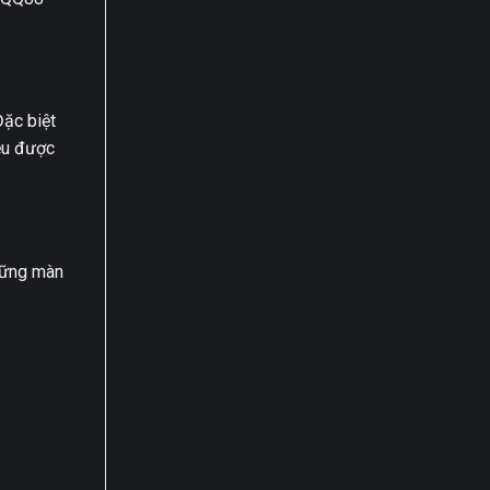
Đặc biệt
đều được
Bắn Cá Nổ Hũ – Trải Nghiệm Đỉnh
Cao Săn Thưởng Khủng
Tháng 8 19, 2025
hững màn
Nổ Hũ Chơi Thử: Trải Nghiệm Miễn
Phí, Tích Lũy Kinh Nghiệm