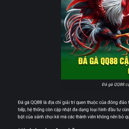
Đá gà QQ88 cậ
Đá gà QQ88 là địa chỉ giải trí quen thuộc của đông đảo 
tiếp, hệ thống còn cập nhật đa dạng loại hình đầu tư c
bật của sảnh chọi kê mà các thành viên không nên bỏ qu