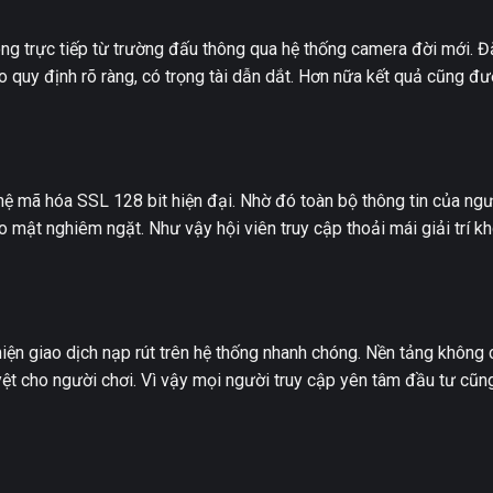
g trực tiếp từ trường đấu thông qua hệ thống camera đời mới. Đ
 quy định rõ ràng, có trọng tài dẫn dắt. Hơn nữa kết quả cũng đ
 mã hóa SSL 128 bit hiện đại. Nhờ đó toàn bộ thông tin của ngư
 mật nghiêm ngặt. Như vậy hội viên truy cập thoải mái giải trí k
hiện giao dịch nạp rút trên hệ thống nhanh chóng. Nền tảng không c
uyệt cho người chơi. Vì vậy mọi người truy cập yên tâm đầu tư cũn