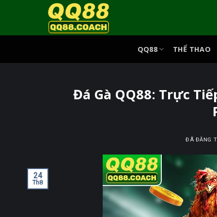
Chuyển
đến
nội
dung
QQ88
THỂ THAO
Đá Gà QQ88: Trực Tiế
ĐÃ ĐĂNG 
24
Th8